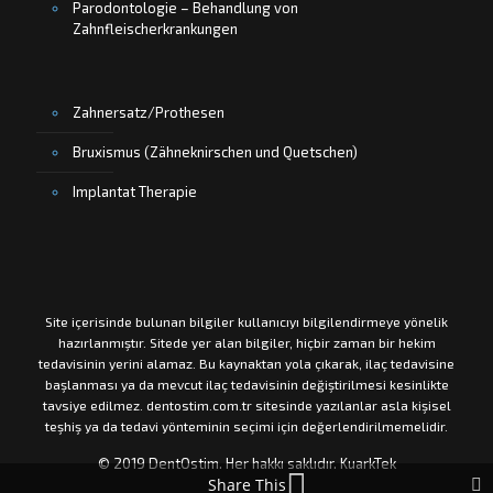
Parodontologie – Behandlung von
Zahnfleischerkrankungen
Zahnersatz/Prothesen
Bruxismus (Zähneknirschen und Quetschen)
Implantat Therapie
Site içerisinde bulunan bilgiler kullanıcıyı bilgilendirmeye yönelik
hazırlanmıştır. Sitede yer alan bilgiler, hiçbir zaman bir hekim
tedavisinin yerini alamaz. Bu kaynaktan yola çıkarak, ilaç tedavisine
başlanması ya da mevcut ilaç tedavisinin değiştirilmesi kesinlikte
tavsiye edilmez. dentostim.com.tr sitesinde yazılanlar asla kişisel
teşhiş ya da tedavi yönteminin seçimi için değerlendirilmemelidir.
© 2019 DentOstim. Her hakkı saklıdır.
KuarkTek
Share This